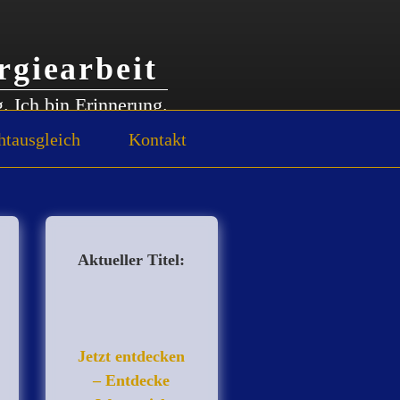
rgiearbeit
g. Ich bin Erinnerung.
htausgleich
Kontakt
Aktueller Titel:
Jetzt entdecken
– Entdecke