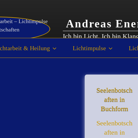
Andreas Ene
Ich bin Licht. Ich bin Klan
chtarbeit & Heilung
Lichtimpulse
Lic
Seelenbotsch
aften in
Buchform
Seelenbotsch
aften in