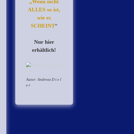
„Wenn nicht
ALLES so ist,
wie es
SCHEINT
“
Nur hier
erhältlich!
Autor: Andreas D i e l
e r