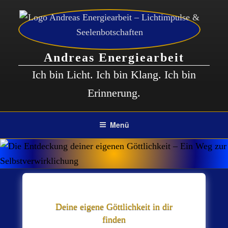
Zum
Inhalt
springen
Andreas Energiearbeit
Ich bin Licht. Ich bin Klang. Ich bin
Erinnerung.
Menü
Deine eigene Göttlichkeit in dir
finden