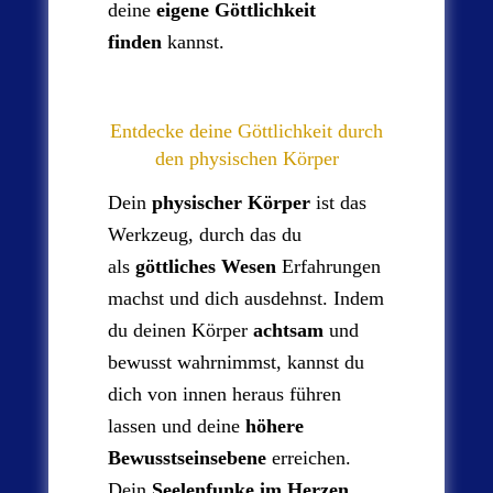
deine
eigene Göttlichkeit
finden
kannst.
Entdecke deine Göttlichkeit durch
den physischen Körper
Dein
physischer Körper
ist das
Werkzeug, durch das du
als
göttliches Wesen
Erfahrungen
machst und dich ausdehnst. Indem
du deinen Körper
achtsam
und
bewusst wahrnimmst, kannst du
dich von innen heraus führen
lassen und deine
höhere
Bewusstseinsebene
erreichen.
Dein
Seelenfunke im Herzen