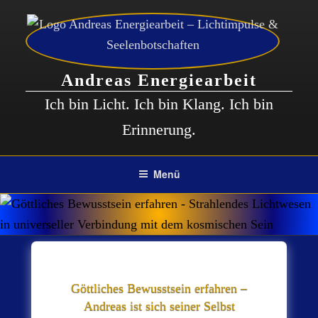
Zum
Inhalt
springen
Andreas Energiearbeit
Ich bin Licht. Ich bin Klang. Ich bin
Erinnerung.
Menü
Göttliches Bewusstsein erfahren –
Andreas ist sich seiner Selbst