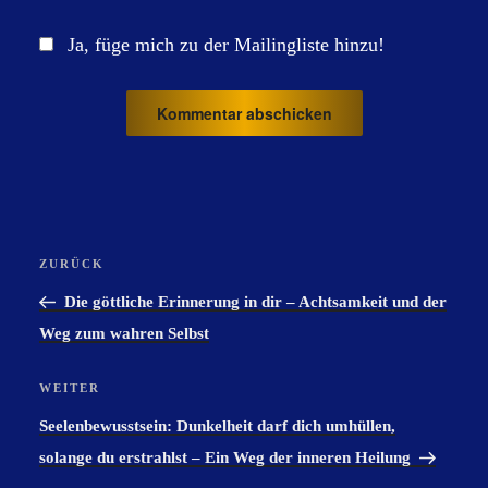
Ja, füge mich zu der Mailingliste hinzu!
Beitragsnavigation
ZURÜCK
Vorheriger
Beitrag
Die göttliche Erinnerung in dir – Achtsamkeit und der
Weg zum wahren Selbst
WEITER
Nächster
Beitrag
Seelenbewusstsein: Dunkelheit darf dich umhüllen,
solange du erstrahlst – Ein Weg der inneren Heilung