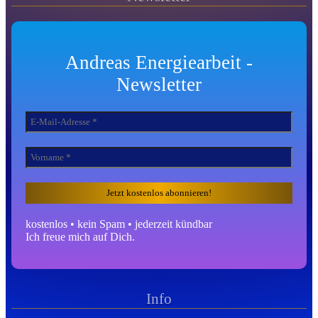
Andreas Energiearbeit -
Newsletter
kostenlos • kein Spam • jederzeit kündbar
Ich freue mich auf Dich.
Info