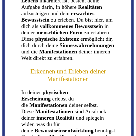
Lebens
inkarniert ist, besteht deine
Aufgabe darin, in höhere
Realitäten
aufzusteigen und dein
erwachtes
Bewusstsein
zu erleben. Du bist hier, um
dich als
vollkommenes Bewusstsein
in
deiner
menschlichen Form
zu erfahren.
Diese
physische Existenz
ermöglicht dir,
dich durch deine
Sinneswahrnehmungen
und die
Manifestationen
deiner inneren
Welt direkt zu erfahren.
Erkennen und Erleben deiner
Manifestationen
In deiner
physischen
Erscheinung
erlebst du
die
Manifestationen
deiner selbst.
Diese
Manifestationen
sind Ausdruck
deiner
inneren Realität
und spiegeln
wider, was du für
deine
Bewusstseinsentwicklung
benötigst.